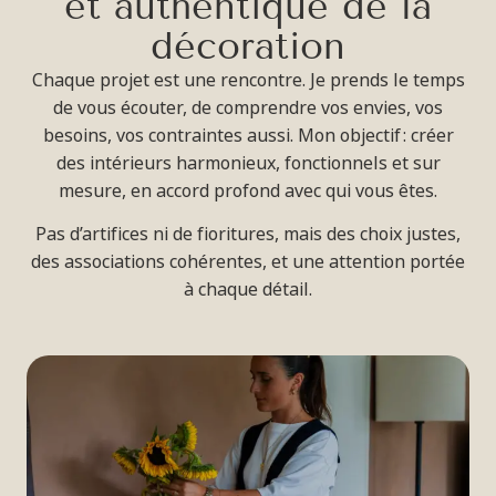
e
t
a
u
t
h
e
n
t
i
q
u
e
d
e
l
a
d
é
c
o
r
a
t
i
o
n
Chaque projet est une rencontre. Je prends le temps
de vous écouter, de comprendre vos envies, vos
besoins, vos contraintes aussi. Mon objectif : créer
des intérieurs harmonieux, fonctionnels et sur
mesure, en accord profond avec qui vous êtes.
Pas d’artifices ni de fioritures, mais des choix justes,
des associations cohérentes, et une attention portée
à chaque détail.