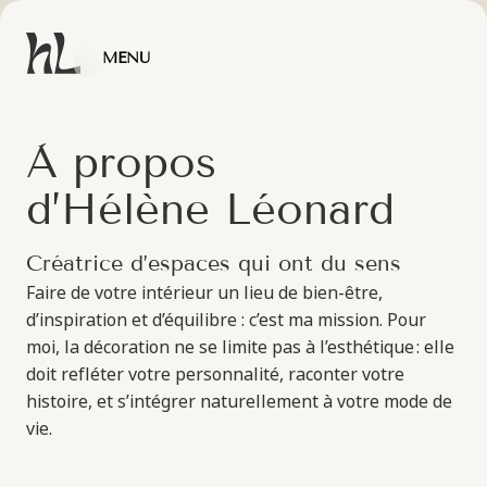
MENU
FERMER
L’atelier
À
p
r
o
p
o
s
Savoir-faire
d
’
H
é
l
è
n
e
L
é
o
n
a
r
d
Les espaces
C
r
é
a
t
r
i
c
e
d
’
e
s
p
a
c
e
s
q
u
i
o
n
t
d
u
s
e
n
s
Faire de votre intérieur un lieu de bien-être,
Journal
d’inspiration et d’équilibre : c’est ma mission. Pour
moi, la décoration ne se limite pas à l’esthétique : elle
doit refléter votre personnalité, raconter votre
Contact
histoire, et s’intégrer naturellement à votre mode de
vie.