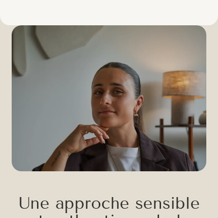
U
n
e
a
p
p
r
o
c
h
e
s
e
n
s
i
b
l
e