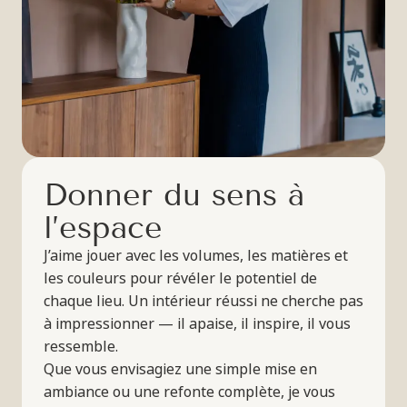
D
o
n
n
e
r
d
u
s
e
n
s
à
l
’
e
s
p
a
c
e
J’aime jouer avec les volumes, les matières et
les couleurs pour révéler le potentiel de
chaque lieu. Un intérieur réussi ne cherche pas
à impressionner — il apaise, il inspire, il vous
ressemble.
Que vous envisagiez une simple mise en
ambiance ou une refonte complète, je vous