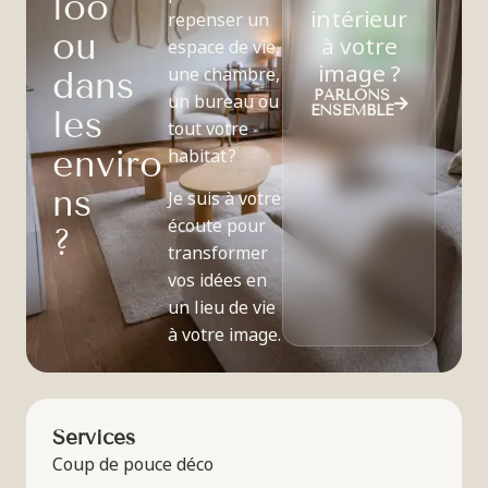
l
o
o
intérieur
repenser un
o
u
à votre
espace de vie,
image ?
une chambre,
d
a
n
s
PARLONS
un bureau ou
ENSEMBLE
l
e
s
tout votre
e
n
v
i
r
o
habitat ?
n
s
Je suis à votre
écoute pour
?
transformer
vos idées en
un lieu de vie
à votre image.
Services
Coup de pouce déco