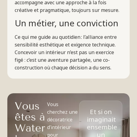
accompagne avec une approche à la fois
créative et pragmatique, toujours sur mesure.
Un métier, une conviction
Ce qui me guide au quotidien : l’alliance entre
sensibilité esthétique et exigence technique.
Concevoir un intérieur n’est pas un exercice
figé : c’est une aventure partagée, une co-
construction où chaque décision a du sens.
V
o
u
s
Vous
Et si on
cherchez une
ê
t
e
s
à
imaginait
décoratrice
W
a
t
e
r
ensemble
d’intérieur
un
pour