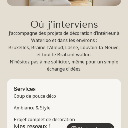
O
ù
j
’
i
n
t
e
r
v
i
e
n
s
J’accompagne des projets de décoration d’intérieur à
Waterloo et dans les environs :
Bruxelles, Braine-l’Alleud, Lasne, Louvain-la-Neuve,
et tout le Brabant wallon.
N’hésitez pas à me solliciter, même pour un simple
échange d’idées.
Services
Coup de pouce déco
Ambiance & Style
Projet complet de décoration
Mes réseaux !