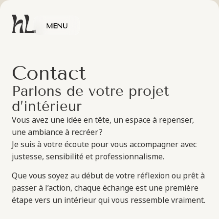
MENU
FERMER
L’atelier
C
o
n
t
a
c
t
Savoir-faire
P
a
r
l
o
n
s
d
e
v
o
t
r
e
p
r
o
j
e
t
d
’
i
n
t
é
r
i
e
u
r
Les espaces
Vous avez une idée en tête, un espace à repenser,
une ambiance à recréer ?
Journal
Je suis à votre écoute pour vous accompagner avec
justesse, sensibilité et professionnalisme.
Contact
Que vous soyez au début de votre réflexion ou prêt à
passer à l’action, chaque échange est une première
étape vers un intérieur qui vous ressemble vraiment.