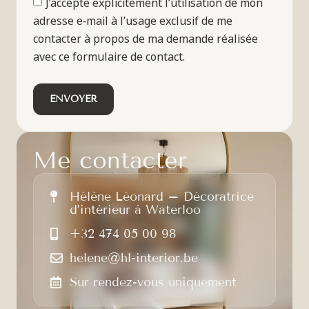
J’accepte explicitement l’utilisation de mon
adresse e‑mail à l’usage exclusif de me
contacter à propos de ma demande réalisée
avec ce formulaire de contact.
ENVOYER
M
e
c
o
n
t
a
c
t
e
r
Hélène Léonard – Décoratrice
d’intérieur à Waterloo
+32 474 05 00 98
helene@hl-interior.be
Sur rendez-vous uniquement